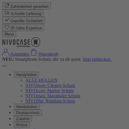
Zufriedenheit garantiert
Schnelle Lieferung
Geprüfte Sicherheit
20 Jahre Expertise
Menü
Anmelden
Warenkorb
NEU:
Smartphone-Schutz, der zu dir passt.
Jetzt entdecken.
Handyhüllen
ALLE HÜLLEN
NIVOpure: Cleaner Schutz
NIVOcore: Starker Schutz
NIVOmax: Maximaler Schutz
NIVOflip: Rundum-Schutz
Handyketten
Displayschutz
Zubehör
Motive