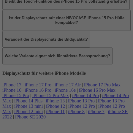
Bleibt die Touch-Funktion des iPhone 15 Pro vollständig erhalten?
Ist der Displayschutz mit einer NIVOCASE iPhone 15 Pro Hülle
kompatibel?
Verändert der Displayschutz die Bildqualität?
Welche Variante eignet sich für stärkere Beanspruchung?
Displayschutz für weitere iPhone Modelle
iPhone 17
|
iPhone 17 Pro
|
iPhone 17 Air
|
iPhone 17 Pro Max
|
iPhone 16
|
iPhone 16 Pro
|
iPhone 16e
|
iPhone 16 Pro Max
|
iPhone 15 Pro
|
iPhone 15 Pro Max
|
iPhone 14 Pro
|
iPhone 14 Pro
Max
|
iPhone 14 Plus
|
iPhone 13
|
iPhone 13 Pro
|
iPhone 13 Pro
Max
|
iPhone 13 mini
|
iPhone 12
|
iPhone 12 Pro
|
iPhone 12 Pro
Max
|
iPhone 12 mini
|
iPhone 11
|
iPhone 8
|
iPhone 7
|
iPhone SE
2022
|
iPhone SE 2020