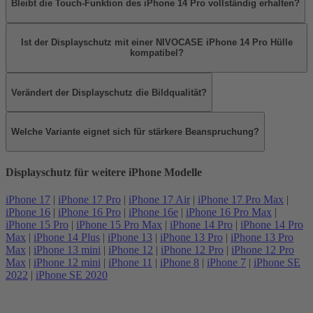
Bleibt die Touch-Funktion des iPhone 14 Pro vollständig erhalten?
Ist der Displayschutz mit einer NIVOCASE iPhone 14 Pro Hülle
kompatibel?
Verändert der Displayschutz die Bildqualität?
Welche Variante eignet sich für stärkere Beanspruchung?
Displayschutz für weitere iPhone Modelle
iPhone 17
|
iPhone 17 Pro
|
iPhone 17 Air
|
iPhone 17 Pro Max
|
iPhone 16
|
iPhone 16 Pro
|
iPhone 16e
|
iPhone 16 Pro Max
|
iPhone 15 Pro
|
iPhone 15 Pro Max
|
iPhone 14 Pro
|
iPhone 14 Pro
Max
|
iPhone 14 Plus
|
iPhone 13
|
iPhone 13 Pro
|
iPhone 13 Pro
Max
|
iPhone 13 mini
|
iPhone 12
|
iPhone 12 Pro
|
iPhone 12 Pro
Max
|
iPhone 12 mini
|
iPhone 11
|
iPhone 8
|
iPhone 7
|
iPhone SE
2022
|
iPhone SE 2020