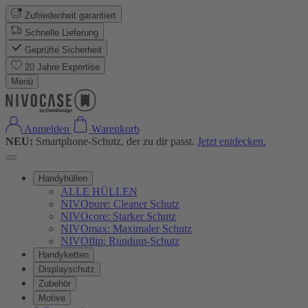
Zufriedenheit garantiert
Schnelle Lieferung
Geprüfte Sicherheit
20 Jahre Expertise
Menü
Anmelden
Warenkorb
NEU:
Smartphone-Schutz, der zu dir passt.
Jetzt entdecken.
Handyhüllen
ALLE HÜLLEN
NIVOpure: Cleaner Schutz
NIVOcore: Starker Schutz
NIVOmax: Maximaler Schutz
NIVOflip: Rundum-Schutz
Handyketten
Displayschutz
Zubehör
Motive