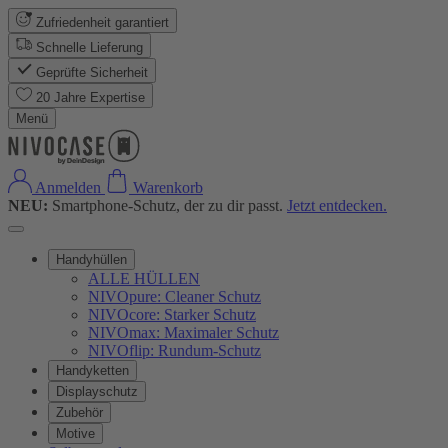
Zufriedenheit garantiert
Schnelle Lieferung
Geprüfte Sicherheit
20 Jahre Expertise
Menü
Anmelden
Warenkorb
NEU:
Smartphone-Schutz, der zu dir passt.
Jetzt entdecken.
Handyhüllen
ALLE HÜLLEN
NIVOpure: Cleaner Schutz
NIVOcore: Starker Schutz
NIVOmax: Maximaler Schutz
NIVOflip: Rundum-Schutz
Handyketten
Displayschutz
Zubehör
Motive