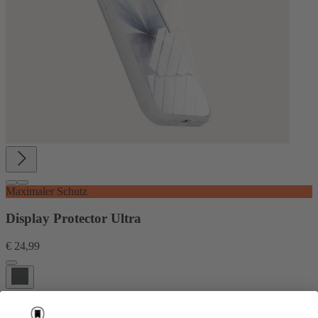
Maximaler Schutz
Display Protector Ultra
€ 24,99
Extrem widerstandsfähiger Displayschutz mit maximalem Schutz
ohne Splittern.