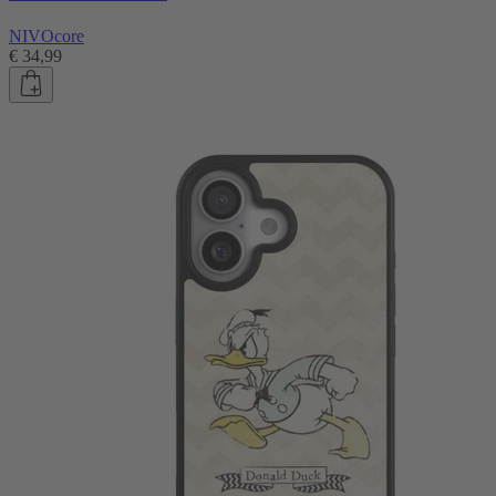
NIVOcore
€ 34,99