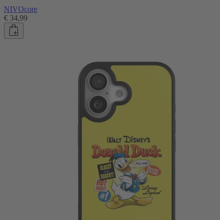
NIVOcore
€ 34,99