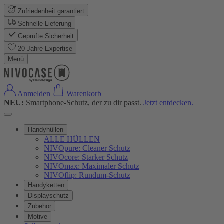
Zufriedenheit garantiert
Schnelle Lieferung
Geprüfte Sicherheit
20 Jahre Expertise
Menü
Anmelden
Warenkorb
NEU:
Smartphone-Schutz, der zu dir passt.
Jetzt entdecken.
Handyhüllen
ALLE HÜLLEN
NIVOpure: Cleaner Schutz
NIVOcore: Starker Schutz
NIVOmax: Maximaler Schutz
NIVOflip: Rundum-Schutz
Handyketten
Displayschutz
Zubehör
Motive