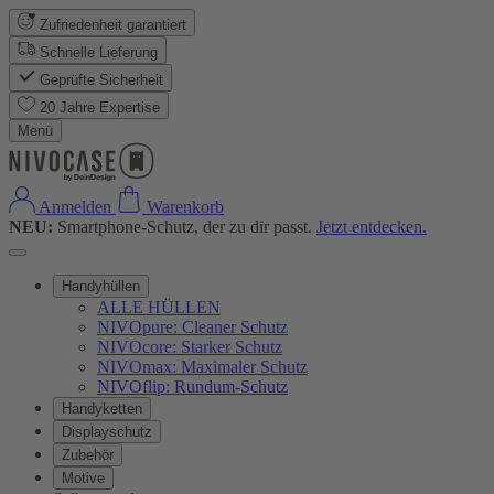
Zufriedenheit garantiert
Schnelle Lieferung
Geprüfte Sicherheit
20 Jahre Expertise
Menü
Anmelden
Warenkorb
NEU:
Smartphone-Schutz, der zu dir passt.
Jetzt entdecken.
Handyhüllen
ALLE HÜLLEN
NIVOpure: Cleaner Schutz
NIVOcore: Starker Schutz
NIVOmax: Maximaler Schutz
NIVOflip: Rundum-Schutz
Handyketten
Displayschutz
Zubehör
Motive