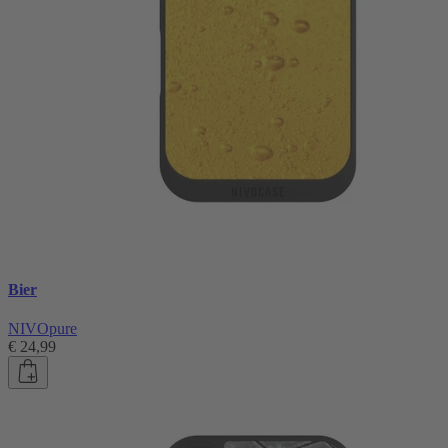
Bier
NIVOpure
€ 24,99