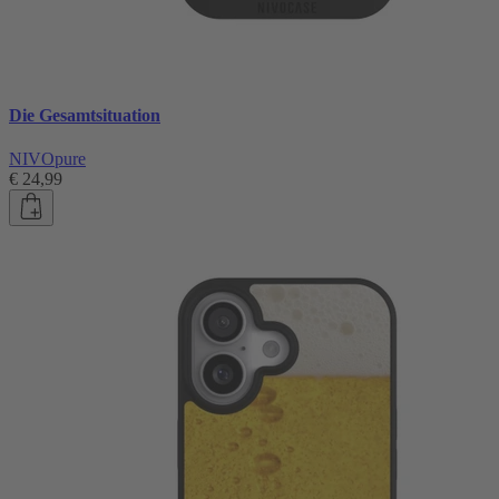
Die Gesamtsituation
NIVOpure
€ 24,99