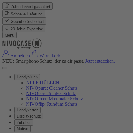
Zufriedenheit garantiert
Schnelle Lieferung
Geprüfte Sicherheit
20 Jahre Expertise
Menü
Anmelden
Warenkorb
NEU:
Smartphone-Schutz, der zu dir passt.
Jetzt entdecken.
Handyhüllen
ALLE HÜLLEN
NIVOpure: Cleaner Schutz
NIVOcore: Starker Schutz
NIVOmax: Maximaler Schutz
NIVOflip: Rundum-Schutz
Handyketten
Displayschutz
Zubehör
Motive