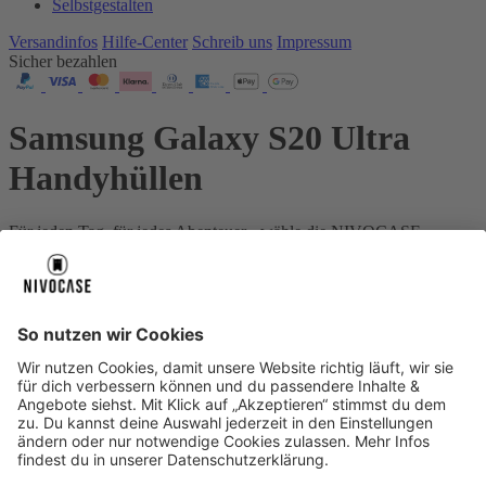
Selbstgestalten
Versandinfos
Hilfe-Center
Schreib uns
Impressum
Sicher bezahlen
Samsung Galaxy S20 Ultra
Handyhüllen
Für jeden Tag, für jedes Abenteuer - wähle die NIVOCASE
Schutzstufe, die genau zu deinem Leben passt.
Dein Gerät:
Samsung Galaxy S20 Ultra
Über uns
Über uns
About NIVOCASE
NIVOCASE Test Lab
Schreib uns
Sicher bezahlen
Sicher bezahlen
Hilfe-Center
Hilfe-Center