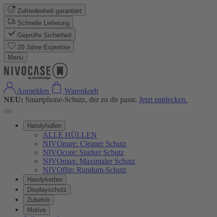
Zufriedenheit garantiert
Schnelle Lieferung
Geprüfte Sicherheit
20 Jahre Expertise
Menü
Anmelden
Warenkorb
NEU:
Smartphone-Schutz, der zu dir passt.
Jetzt entdecken.
Handyhüllen
ALLE HÜLLEN
NIVOpure: Cleaner Schutz
NIVOcore: Starker Schutz
NIVOmax: Maximaler Schutz
NIVOflip: Rundum-Schutz
Handyketten
Displayschutz
Zubehör
Motive