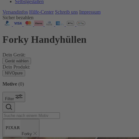
Selbstgestalten
Versandinfos
Hilfe-Center
Schreib uns
Impressum
Sicher bezahlen
Forky Handyhüllen
Dein Gerät:
Gerät wählen
Dein Produkt:
NIVOpure
Motive
(
0
)
Filter
Forky