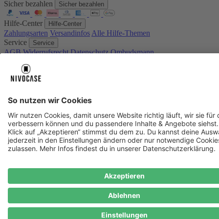
Sicher bezahlen
Sicher bezahlen
Hilfe-Center
Hilfe-Center
Zahlungsarten
Versandinfos
Alle Hilfe-Themen
Service
Service
AGB
Widerrufsrecht
Datenschutz
Ombudsmann
Impressum
Datenschutz
Cookie Consent
* Preisangaben inkl. Mwst. und zzgl.
Versandkosten