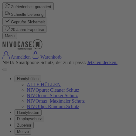
Zufriedenheit garantiert
Schnelle Lieferung
Geprüfte Sicherheit
20 Jahre Expertise
Menü
Anmelden
Warenkorb
NEU:
Smartphone-Schutz, der zu dir passt.
Jetzt entdecken.
Handyhüllen
ALLE HÜLLEN
NIVOpure: Cleaner Schutz
NIVOcore: Starker Schutz
NIVOmax: Maximaler Schutz
NIVOflip: Rundum-Schutz
Handyketten
Displayschutz
Zubehör
Motive