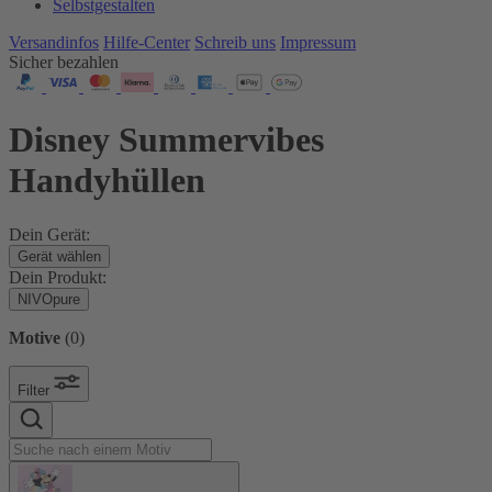
Selbstgestalten
Versandinfos
Hilfe-Center
Schreib uns
Impressum
Sicher bezahlen
Disney Summervibes
Handyhüllen
Dein Gerät:
Gerät wählen
Dein Produkt:
NIVOpure
Motive
(
0
)
Filter