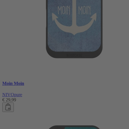
Moin Moin
NIVOpure
€ 29,99