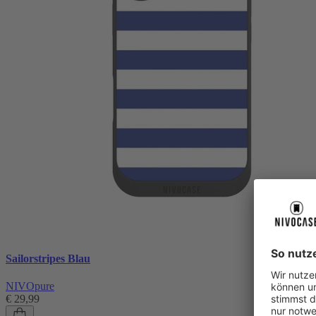
Sailorstripes Blau
NIVOpure
€ 29,99