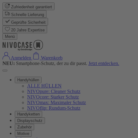
Zufriedenheit garantiert
Schnelle Lieferung
Geprüfte Sicherheit
20 Jahre Expertise
Menü
Anmelden
Warenkorb
NEU:
Smartphone-Schutz, der zu dir passt.
Jetzt entdecken.
Handyhüllen
ALLE HÜLLEN
NIVOpure: Cleaner Schutz
NIVOcore: Starker Schutz
NIVOmax: Maximaler Schutz
NIVOflip: Rundum-Schutz
Handyketten
Displayschutz
Zubehör
Motive