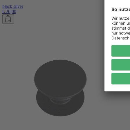
black silver
€ 20,00