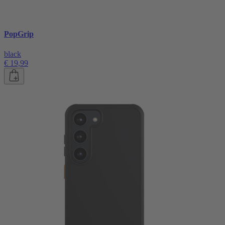
PopGrip
black
€ 19,99