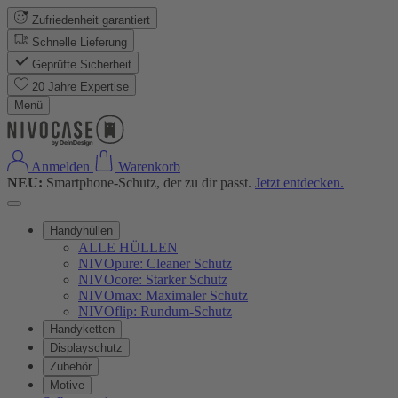
Zufriedenheit garantiert
Schnelle Lieferung
Geprüfte Sicherheit
20 Jahre Expertise
Menü
Anmelden
Warenkorb
NEU:
Smartphone-Schutz, der zu dir passt.
Jetzt entdecken.
Handyhüllen
ALLE HÜLLEN
NIVOpure: Cleaner Schutz
NIVOcore: Starker Schutz
NIVOmax: Maximaler Schutz
NIVOflip: Rundum-Schutz
Handyketten
Displayschutz
Zubehör
Motive