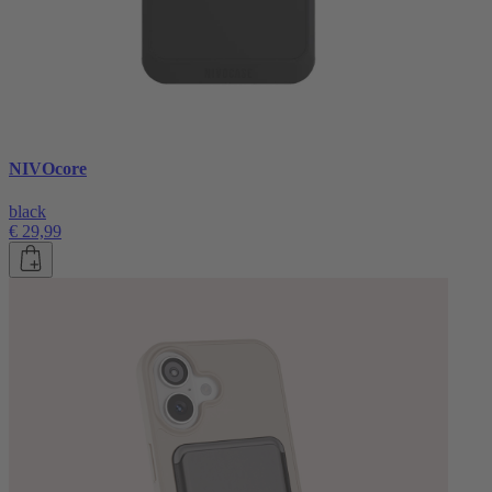
NIVOcore
black
€ 29,99