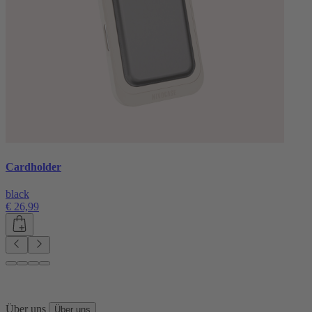
Cardholder
black
€ 26,99
Über uns
Über uns