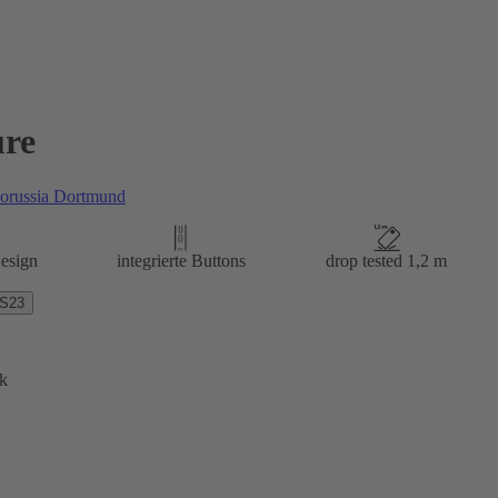
re
orussia Dortmund
esign
integrierte Buttons
drop tested 1,2 m
 S23
k