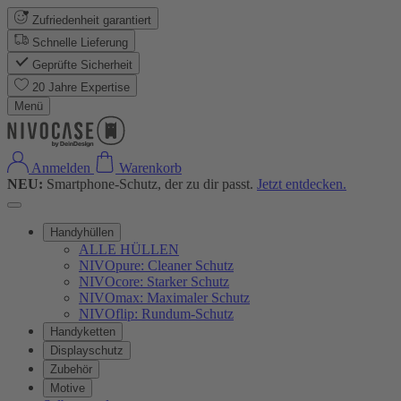
Zufriedenheit garantiert
Schnelle Lieferung
Geprüfte Sicherheit
20 Jahre Expertise
Menü
Anmelden
Warenkorb
NEU:
Smartphone-Schutz, der zu dir passt.
Jetzt entdecken.
Handyhüllen
ALLE HÜLLEN
NIVOpure: Cleaner Schutz
NIVOcore: Starker Schutz
NIVOmax: Maximaler Schutz
NIVOflip: Rundum-Schutz
Handyketten
Displayschutz
Zubehör
Motive