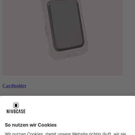
Cardholder
black
€ 26,99