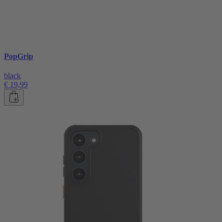
PopGrip
black
€ 19,99