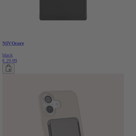
NIVOcore
black
€ 29,99