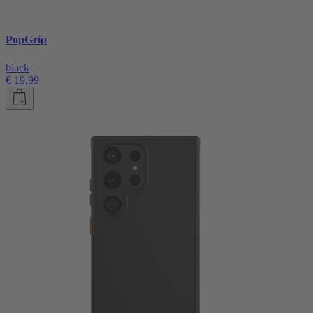
PopGrip
black
€ 19,99