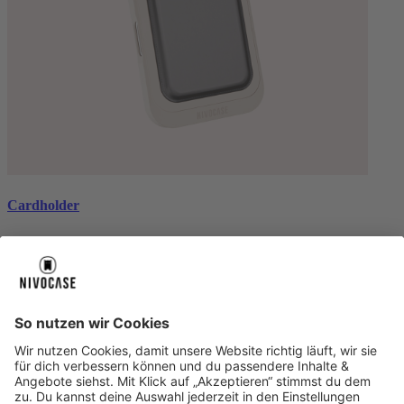
Cardholder
black
€ 26,99
Über uns
Über uns
About NIVOCASE
NIVOCASE Test Lab
Schreib uns
Sicher bezahlen
Sicher bezahlen