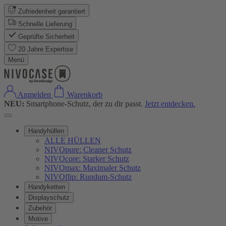
Zufriedenheit garantiert
Schnelle Lieferung
Geprüfte Sicherheit
20 Jahre Expertise
Menü
Anmelden
Warenkorb
NEU:
Smartphone-Schutz, der zu dir passt.
Jetzt entdecken.
Handyhüllen
ALLE HÜLLEN
NIVOpure: Cleaner Schutz
NIVOcore: Starker Schutz
NIVOmax: Maximaler Schutz
NIVOflip: Rundum-Schutz
Handyketten
Displayschutz
Zubehör
Motive