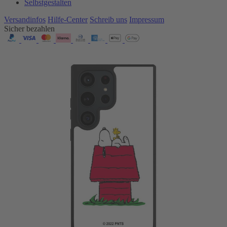
Selbstgestalten
Versandinfos
Hilfe-Center
Schreib uns
Impressum
Sicher bezahlen