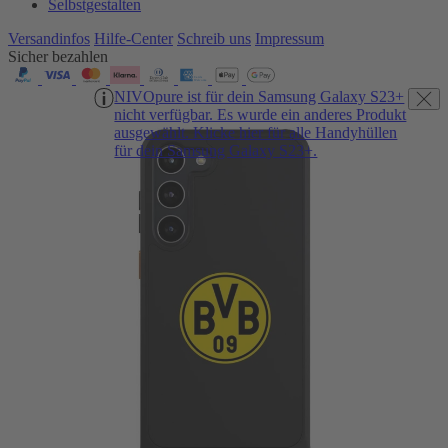
Selbstgestalten
Versandinfos
Hilfe-Center
Schreib uns
Impressum
Sicher bezahlen
NIVOpure ist für dein Samsung Galaxy S23+
nicht verfügbar. Es wurde ein anderes Produkt
ausgewählt. Klicke hier für alle Handyhüllen
für dein Samsung Galaxy S23+.