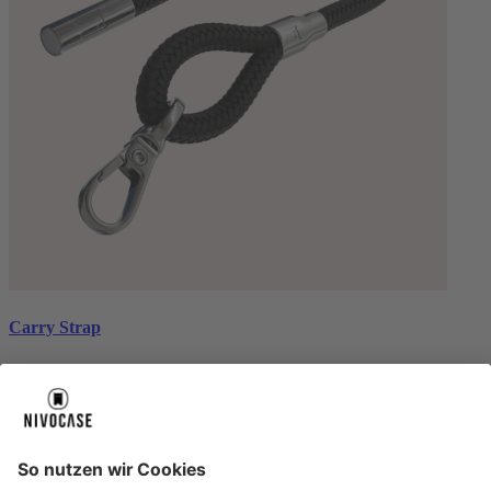
Carry Strap
black silver
€ 20,00