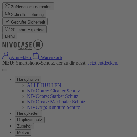
Zufriedenheit garantiert
Schnelle Lieferung
Geprüfte Sicherheit
20 Jahre Expertise
Menü
Anmelden
Warenkorb
NEU:
Smartphone-Schutz, der zu dir passt.
Jetzt entdecken.
Handyhüllen
ALLE HÜLLEN
NIVOpure: Cleaner Schutz
NIVOcore: Starker Schutz
NIVOmax: Maximaler Schutz
NIVOflip: Rundum-Schutz
Handyketten
Displayschutz
Zubehör
Motive