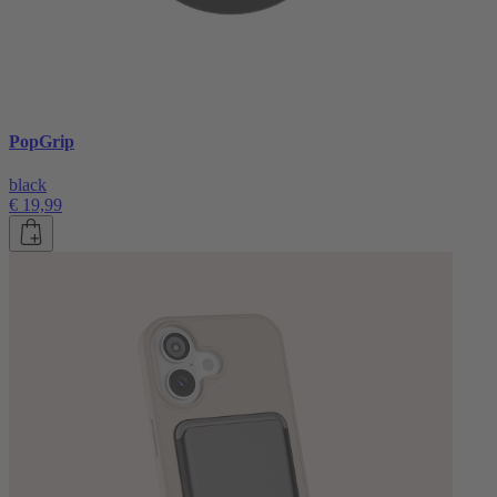
PopGrip
black
€ 19,99