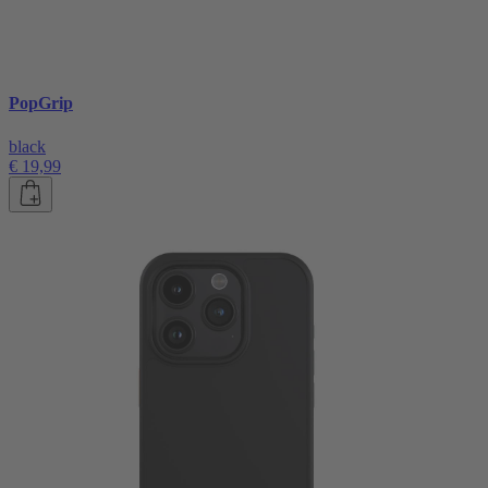
PopGrip
black
€ 19,99