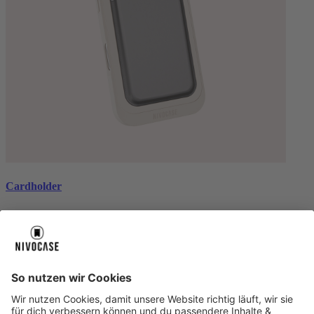
Cardholder
black
€ 26,99
Über uns
Über uns