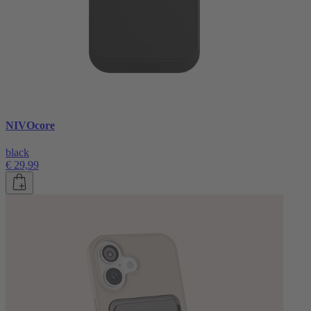
NIVOcore
black
€ 29,99