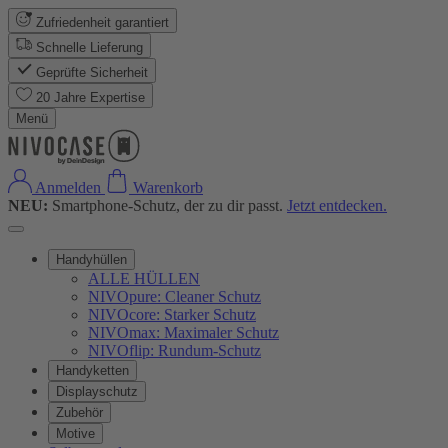
Zufriedenheit garantiert
Schnelle Lieferung
Geprüfte Sicherheit
20 Jahre Expertise
Menü
Anmelden
Warenkorb
NEU:
Smartphone-Schutz, der zu dir passt.
Jetzt entdecken.
Handyhüllen
ALLE HÜLLEN
NIVOpure: Cleaner Schutz
NIVOcore: Starker Schutz
NIVOmax: Maximaler Schutz
NIVOflip: Rundum-Schutz
Handyketten
Displayschutz
Zubehör
Motive