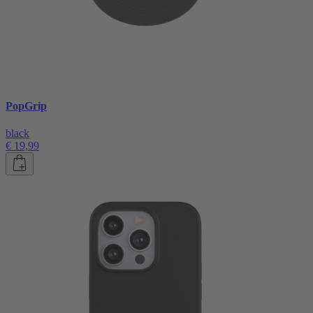
PopGrip
black
€ 19,99