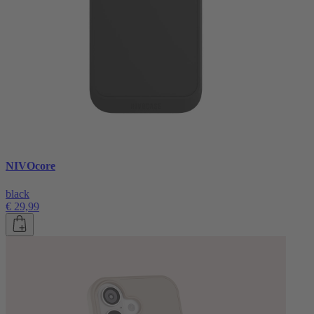
NIVOcore
black
€ 29,99