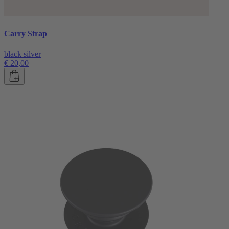
Carry Strap
black silver
€ 20,00