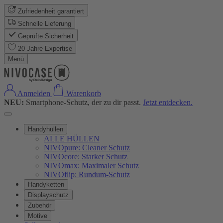
Zufriedenheit garantiert
Schnelle Lieferung
Geprüfte Sicherheit
20 Jahre Expertise
Menü
Anmelden
Warenkorb
NEU:
Smartphone-Schutz, der zu dir passt.
Jetzt entdecken.
Handyhüllen
ALLE HÜLLEN
NIVOpure: Cleaner Schutz
NIVOcore: Starker Schutz
NIVOmax: Maximaler Schutz
NIVOflip: Rundum-Schutz
Handyketten
Displayschutz
Zubehör
Motive