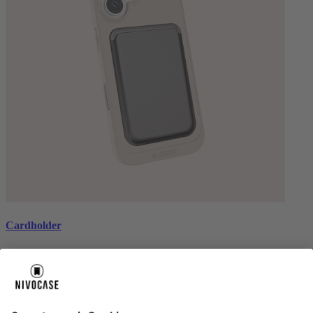
Cardholder
black
€ 26,99