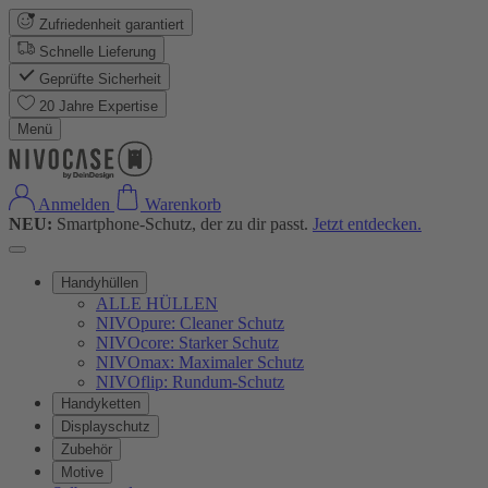
Zufriedenheit garantiert
Schnelle Lieferung
Geprüfte Sicherheit
20 Jahre Expertise
Menü
Anmelden
Warenkorb
NEU:
Smartphone-Schutz, der zu dir passt.
Jetzt entdecken.
Handyhüllen
ALLE HÜLLEN
NIVOpure: Cleaner Schutz
NIVOcore: Starker Schutz
NIVOmax: Maximaler Schutz
NIVOflip: Rundum-Schutz
Handyketten
Displayschutz
Zubehör
Motive