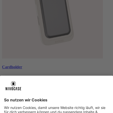
Cardholder
black
€ 26,99
Über uns
Über uns