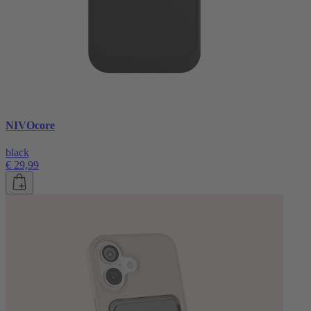
NIVOcore
black
€ 29,99