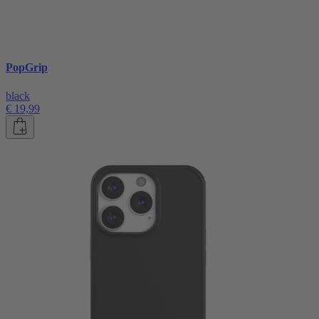
PopGrip
black
€ 19,99